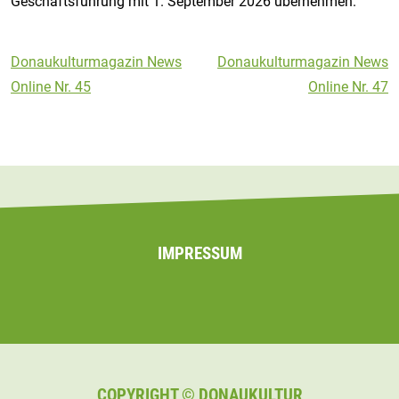
Geschäftsführung mit 1. September 2026 übernehmen.
Beitragsnavigation
Donaukulturmagazin News
Donaukulturmagazin News
Online Nr. 45
Online Nr. 47
IMPRESSUM
COPYRIGHT © DONAUKULTUR