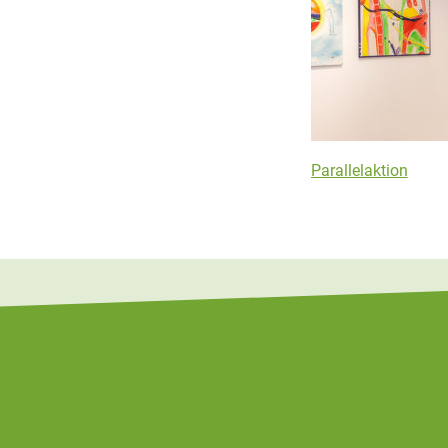
Beitragsn
Parallelaktion